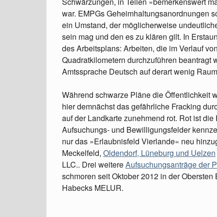
Schwärzungen, in Teilen »bemerkenswert ma
war. EMPGs Geheimhaltungsanordnungen sche
ein Umstand, der möglicherweise undeutlic
sein mag und den es zu klären gilt. In Erstau
des Arbeitsplans: Arbeiten, die im Verlauf v
Quadratkilometern durchzuführen beantragt 
Amtssprache Deutsch auf derart wenig Rau
Während schwarze Pläne die Öffentlichkeit w
hier demnächst das gefährliche Fracking durc
auf der Landkarte zunehmend rot. Rot ist di
Aufsuchungs- und Bewilligungsfelder kennzei
nur das »Erlaubnisfeld Vierlande« neu hinz
Meckelfeld,
Oldendorf, Lüneburg und Uelzen
LLC.. Drei weitere
Aufsuchungsanträge der P
schmoren seit Oktober 2012 in der Obersten
Habecks MELUR.