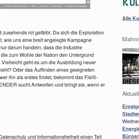
Alle K
d zusehends rot gefärbt. Da sich die Exploration
Mahnm
nt, wie uns eine breit angelegte Kampagne
 nur darum handeln, dass die Industrie
 die zum Wohle der Nation den Untergrund
Vielleicht geht es um die Ausbildung neuer
ieht? Oder das Auffinden eines geeigneten
er ihn als erstes findet, bekommt das Fleiß-
NDER sucht Antworten und bringt sie, wenn er
Aktuel
Ernstg
Stadtw
Wednes
Energi
Bürger
tenschutz und Informationsfreiheit einen Teil