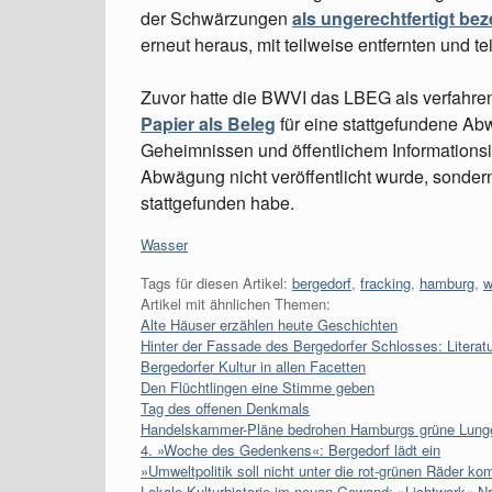
der Schwärzungen
als ungerechtfertigt bez
erneut heraus, mit teilweise entfernten und
Zuvor hatte die BWVI das LBEG als verfahre
Papier als Beleg
für eine stattgefundene A
Geheimnissen und öffentlichem Informationsi
Abwägung nicht veröffentlicht wurde, sondern
stattgefunden habe.
Kategorien:
Wasser
Tags für diesen Artikel:
bergedorf
,
fracking
,
hamburg
,
w
Artikel mit ähnlichen Themen:
Alte Häuser erzählen heute Geschichten
Hinter der Fassade des Bergedorfer Schlosses: Literatu
Bergedorfer Kultur in allen Facetten
Den Flüchtlingen eine Stimme geben
Tag des offenen Denkmals
Handelskammer-Pläne bedrohen Hamburgs grüne Lung
4. »Woche des Gedenkens«: Bergedorf lädt ein
»Umweltpolitik soll nicht unter die rot-grünen Räder k
Lokale Kulturhistorie im neuen Gewand: »Lichtwark« Nr