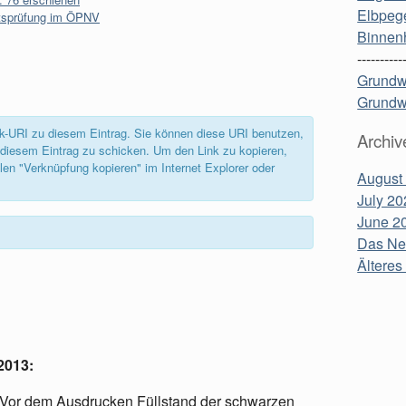
Elbpege
itsprüfung im ÖPNV
Binnen
----------
Grundw
Grundw
back-URI zu diesem Eintrag. Sie können diese URI benutzen,
Archiv
diesem Eintrag zu schicken. Um den Link zu kopieren,
len "Verknüpfung kopieren" im Internet Explorer oder
August
July 20
June 2
Das Neu
Älteres 
2013
:
"Vor dem Ausdrucken Füllstand der schwarzen