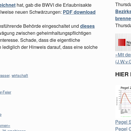
Thursd
eichnet
hat, gab die BWVI die Erlaubnisakte
Bezirk
 teilweise neuen Schwärzungen:
PDF download
brenne
Thursd
nsführende Behörde eingeschaltet und
dieses
bwägung zwischen geheimhaltungspflichtigen
nteresse. Schade, dass die eigentliche
 lediglich der Hinweis darauf, dass eine solche
»Mit de
(J.W.v.
HIER
asser
,
wirtschaft
r-Feier
e
Pegel S
ommen«
Pegel 
. 76 erschienen