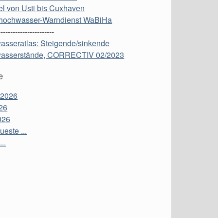
l von Usti bis Cuxhaven
hochwasser-Warndienst WaBiHa
-----------------------
asseratlas: Steigende/sinkende
asserstände, CORRECTIV 02/2023
e
 2026
26
026
este ...
...