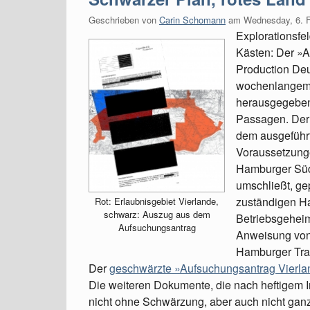
Geschrieben von
Carin Schomann
am
Wednesday, 6. 
Explorationsfel
Kästen: Der »
Production De
wochenlangem 
herausgegeben
Passagen. Der 
dem ausgeführt
Voraussetzung
Hamburger Süd
umschließt, ge
zuständigen H
Rot: Erlaubnisgebiet Vierlande,
schwarz: Auszug aus dem
Betriebsgeheimn
Aufsuchungsantrag
Anweisung von
Hamburger Tra
Der
geschwärzte »Aufsuchungsantrag Vierla
Die weiteren Dokumente, die nach heftigem 
nicht ohne Schwärzung, aber auch nicht ganz 