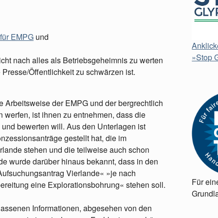
G für EMPG
und
Anklick
»Stop G
icht nach alles als Betriebsgeheimnis zu werten
Presse/Öffentlichkeit zu schwärzen ist.
die Arbeitsweise der EMPG und der bergrechtlich
werfen, ist ihnen zu entnehmen, dass die
d bewerten will. Aus den Unterlagen ist
zessionsanträge gestellt hat, die im
lande stehen und die teilweise auch schon
e wurde darüber hinaus bekannt, dass in den
ufsuchungsantrag Vierlande« »je nach
Für ein
reitung eine Explorationsbohrung« stehen soll.
Grundla
rlassenen Informationen, abgesehen von den