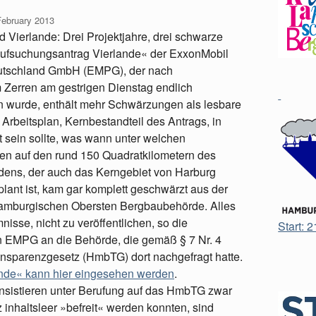
February 2013
d Vierlande: Drei Projektjahre, drei schwarze
Aufsuchungsantrag Vierlande« der ExxonMobil
utschland GmbH (EMPG), der nach
Zerren am gestrigen Dienstag endlich
 wurde, enthält mehr Schwärzungen als lesbare
Arbeitsplan, Kernbestandteil des Antrags, in
 sein sollte, was wann unter welchen
en auf den rund 150 Quadratkilometern des
ens, der auch das Kerngebiet von Harburg
plant ist, kam gar komplett geschwärzt aus der
amburgischen Obersten Bergbaubehörde. Alles
isse, nicht zu veröffentlichen, so die
Start: 
 EMPG an die Behörde, die gemäß § 7 Nr. 4
nsparenzgesetz (HmbTG) dort nachgefragt hatte.
nde« kann hier eingesehen werden
.
Insistieren unter Berufung auf das HmbTG zwar
inhaltsleer »befreit« werden konnten, sind