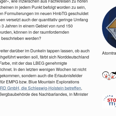
ger«, wie inzwischen aus Fachkreisen zu hören
inen in jedem Punkt befolgt worden zu sein,
hen Formulierungen im neuen HmbTG geschuldet
nen versetzt auch der quantitativ geringe Umfang
on 3 Jahren in einem Gebiet von rund 150
wurden, können in der raumfordernden
m beschrieben werden?
eiter darüber im Dunkeln tappen lassen, ob auch
Atomtr
hgeführt werden soll, färbt sich Norddeutschland
e Farbe, mit der das LBEG genehmigte
chnet. In den letzten wenigen Wochen ist nicht
ugekommen, sondern auch die Erlaubnisfelder
für EMPG bzw. Blue Mountain Explorations
RD GmbH, die Schleswig-Holstein betreffen
,
 Bergbaubehörde des Nachbarlandes, in Minister