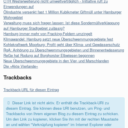
CTH Westerweiterung nicht umweltverträglich - Initiative ruft zu
Einwendungen auf
Ölindustrie versenkt fast 1 Million Kubikmeter Giftmüll unter Hamburger
Wohngebiet
Verwaltung muss sich fragen lassen: Ist diese Sondermüllverklappung
auf Hamburger Stadtgebiet zulässig?
Hamburg immer mehr von Fracking-Feldern umzingelt
Klimawandel: Hamburg setzt neue Überschwemmungsgebiete fest
Kohlekraftwerk Moorburg: Profit geht über Klima- und Gewässerschutz
RgA: Anhörung zu Überschwemmungsgebieten und Binnenentwässerung
ReGe hat Rodung auf Borghorster Elbwiesen begonnen
Neue Überschwemmungsgebiete in den Vier- und Marschlanden
Die »Akte Vierlande«
Trackbacks
Trackback-URL für diesen Eintrag
Dieser Link ist nicht aktiv. Er enthält die Trackback-URI zu
diesem Eintrag. Sie können diese URI benutzen, um Ping- und
Trackbacks von Ihrem eigenen Blog zu diesem Eintrag zu schicken.
Um den Link zu kopieren, klicken Sie ihn mit der rechten Maustaste
an und wählen "Verknüpfung kopieren" im Internet Explorer oder