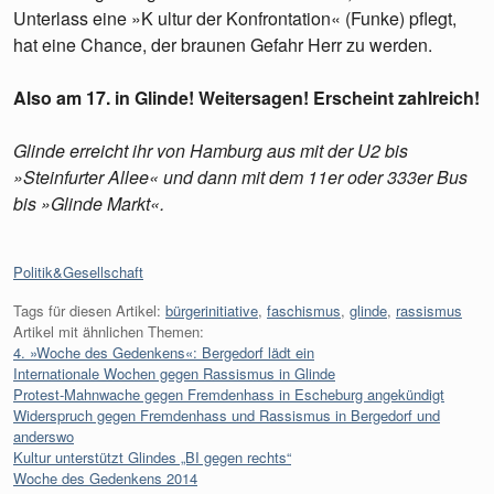
Unterlass eine »K ultur der Konfrontation« (Funke) pflegt,
hat eine Chance, der braunen Gefahr Herr zu werden.
Also am 17. in Glinde! Weitersagen! Erscheint zahlreich!
Glinde erreicht ihr von Hamburg aus mit der U2 bis
»Steinfurter Allee« und dann mit dem 11er oder 333er Bus
bis »Glinde Markt«.
Kategorien:
Politik&Gesellschaft
Tags für diesen Artikel:
bürgerinitiative
,
faschismus
,
glinde
,
rassismus
Artikel mit ähnlichen Themen:
4. »Woche des Gedenkens«: Bergedorf lädt ein
Internationale Wochen gegen Rassismus in Glinde
Protest-Mahnwache gegen Fremdenhass in Escheburg angekündigt
Widerspruch gegen Fremdenhass und Rassismus in Bergedorf und
anderswo
Kultur unterstützt Glindes „BI gegen rechts“
Woche des Gedenkens 2014