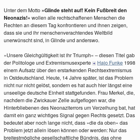
Unter dem Motto
»Glinde steht auf! Kein Fußbreit den
Neonazis!«
wollen alle rechtschaffenen Menschen die
Rechten an diesem Tag konfrontieren und ihnen zeigen,
dass sie und ihr menschenverachtendes Weltbild
unerwünscht sind, in Glinde und anderswo.
»Unsere Gleichgültigkeit ist ihr Triumph« – diesen Titel gab
der Politologe und Extremismusexperte
Hajo Funke
1998
einem Aufsatz über den erstarkenden Rechtsextremismus
in Ostdeutschland. Heute, 14 Jahre später, ist das Problem
nicht nur nicht gelöst, sondern es hat auch hier längst eine
unseelige deutsche Einheit stattgefunden. Frau Merkel, die,
nachdem die Zwickauer Zelle aufgeflogen war, die
Hinterbliebenen des Neonaziterrors um Verzeihung bat, hat
damit ein ganz wichtiges Signal gegen Rechts gesetzt. Das
bedeutet aber noch lange nicht, dass »die da oben« das
Problem jetzt allein lösen können oder werden: Nur das
breitestmögliche gesellschaftliche Bündnis, das ohne