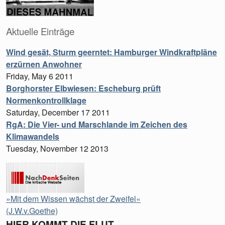
Aktuelle Einträge
Wind gesät, Sturm geerntet: Hamburger Windkraftpläne
erzürnen Anwohner
Friday, May 6 2011
Borghorster Elbwiesen: Escheburg prüft
Normenkontrollklage
Saturday, December 17 2011
RgA: Die Vier- und Marschlande im Zeichen des
Klimawandels
Tuesday, November 12 2013
»Mit dem Wissen wächst der Zweifel«
(J.W.v.Goethe)
HIER KOMMT DIE FLUT