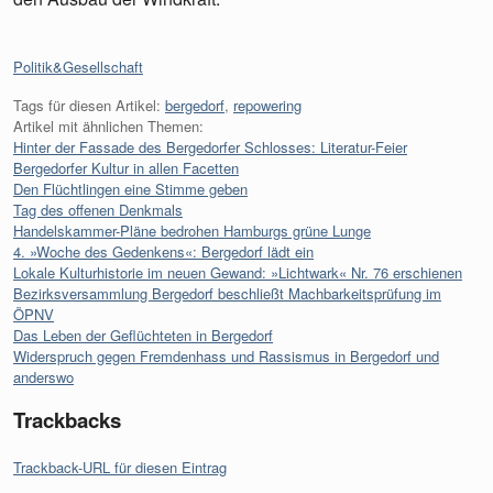
Kategorien:
Politik&Gesellschaft
Tags für diesen Artikel:
bergedorf
,
repowering
Artikel mit ähnlichen Themen:
Hinter der Fassade des Bergedorfer Schlosses: Literatur-Feier
Bergedorfer Kultur in allen Facetten
Den Flüchtlingen eine Stimme geben
Tag des offenen Denkmals
Handelskammer-Pläne bedrohen Hamburgs grüne Lunge
4. »Woche des Gedenkens«: Bergedorf lädt ein
Lokale Kulturhistorie im neuen Gewand: »Lichtwark« Nr. 76 erschienen
Bezirksversammlung Bergedorf beschließt Machbarkeitsprüfung im
ÖPNV
Das Leben der Geflüchteten in Bergedorf
Widerspruch gegen Fremdenhass und Rassismus in Bergedorf und
anderswo
Trackbacks
Trackback-URL für diesen Eintrag