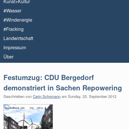
Kunst+Kultur
#Wasser
#Windenergie
#Fracking
Landwirtschaft
Impressum
Über
Festumzug: CDU Bergedorf
demonstriert in Sachen Repowering
Geschrieben von
Carin Schomann
am
Sunday, 23. September 2012