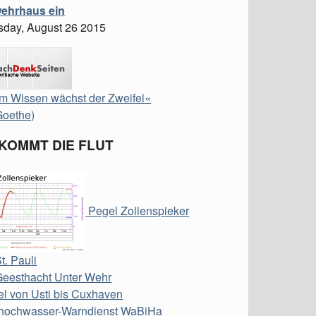
ehrhaus ein
day, August 26 2015
m Wissen wächst der Zweifel«
Goethe)
 KOMMT DIE FLUT
Pegel Zollenspieker
t. Pauli
Geesthacht Unter Wehr
l von Usti bis Cuxhaven
hochwasser-Warndienst WaBiHa