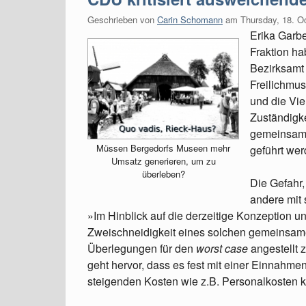
Geschrieben von
Carin Schomann
am
Thursday, 18. O
Erika Garbe
Fraktion ha
Bezirksamt
Freilichmu
und die Vie
Zuständigke
gemeinsame
Müssen Bergedorfs Museen mehr
geführt wer
Umsatz generieren, um zu
überleben?
Die Gefahr,
andere mit 
»Im Hinblick auf die derzeitige Konzeption und
Zweischneidigkeit eines solchen gemeinsame
Überlegungen für den
worst case
angestellt 
geht hervor, dass es fest mit einer Einnahmen
steigenden Kosten wie z.B. Personalkosten 