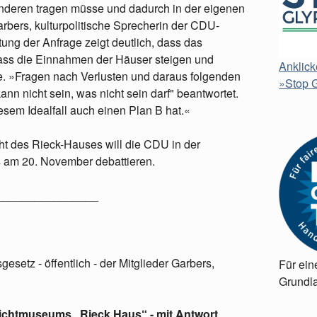
anderen tragen müsse und dadurch in der eigenen
rbers, kulturpolitische Sprecherin der CDU-
tung der Anfrage zeigt deutlich, dass das
 dass die Einnahmen der Häuser steigen und
Anklick
ie. »Fragen nach Verlusten und daraus folgenden
»Stop G
 nicht sein, was nicht sein darf" beantwortet.
esem Idealfall auch einen Plan B hat.«
ht des Rieck-Hauses will die CDU in der
am 20. November debattieren.
________________
setz - öffentlich - der Mitglieder Garbers,
Für ein
Grundla
lichtmuseums „Rieck Haus“ - mit Antwort