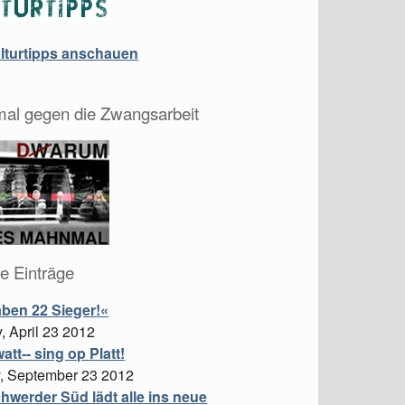
ulturtipps anschauen
al gegen die Zwangsarbeit
le Einträge
aben 22 Sieger!«
 April 23 2012
watt-- sing op Platt!
, September 23 2012
hwerder Süd lädt alle ins neue