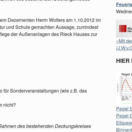
Feuerw
Wednes
einem Dezernenten Herrn Wolters am 1.10.2012 im
tur und Schule gemachten Aussage, zumindest
 Pflege der Außenanlagen des Rieck Hauses zur
»Mit de
(J.W.v.
HIER
ko für Sonderveranstaltungen (wie z.B. das
m nicht?
Pegel S
Pegel 
Elbpege
im Rahmen des bestehenden Deckungskreises
Binnen