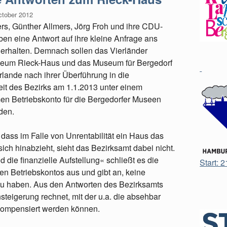
ctober 2012
rs, Günther Allmers, Jörg Froh und ihre CDU-
ben eine Antwort auf ihre kleine Anfrage ans
 erhalten. Demnach sollen das Vierländer
seum Rieck-Haus und das Museum für Bergedorf
rlande nach ihrer Überführung in die
it des Bezirks am 1.1.2013 unter einem
n Betriebskonto für die Bergedorfer Museen
den.
 dass im Falle von Unrentabilität ein Haus das
sich hinabzieht, sieht das Bezirksamt dabei nicht.
 die finanzielle Aufstellung« schließt es die
Start: 
n Betriebskontos aus und gibt an, keine
zu haben. Aus den Antworten des Bezirksamts
steigerung rechnet, mit der u.a. die absehbar
kompensiert werden können.