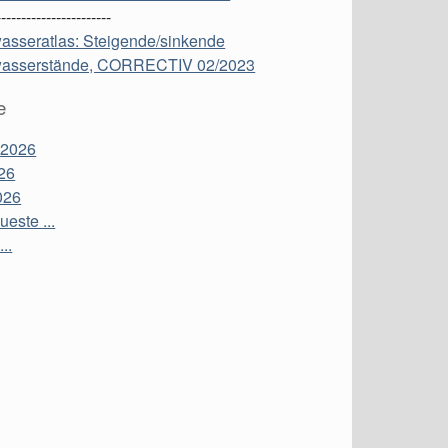
-----------------------
asseratlas: Steigende/sinkende
asserstände, CORRECTIV 02/2023
e
 2026
26
026
este ...
...