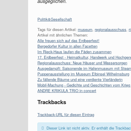
ausgeglichen.
Kategorien:
Politik&Gesellschaft
Tags für diesen Artikel:
museum
,
regionalausschuss
,
r
Artikel mit ähnlichen Themen:
Alle freuen sich auf das Erdbeerfest!
Bergedorfer Kultur in allen Facetten
Im Rieck-Haus laufen die Fäden zusammen
17. Erdbeerfest - Heimatkultur, Handwerk und Hochge
Regionalausschuss: Neue Häuser und Wassersorgen
Ausgedampft: Saisonende im Hafenmuseum mit Stea
Puppenausstellung im Museum Elbinsel Wilhelmsburg
Zu fällende Bäume und eine verdiente Vierländerin
Mobil-Machung - Gedichte und Geschichten vom Krie
ANDRE KRIKULA TRIO in concert
Trackbacks
Trackback-URL für diesen Eintrag
Dieser Link ist nicht aktiv. Er enthält die Track