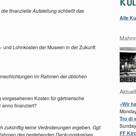
die finanzielle Aufstellung schließt das
Alle K
Mahnm
bs- und Lohnkosten der Museen in der Zukunft
Umschichtungen im Rahmen der üblichen
Aktuel
ng vorgesehenen Kosten für gärtnerische
»Wir h
 anno finanziert?
Monday,
Tro di 
Sunday
 zukünftig keine Veränderungen ergeben. Ggf.
FF Kirc
Rahmen des bestehenden Deckungskreises