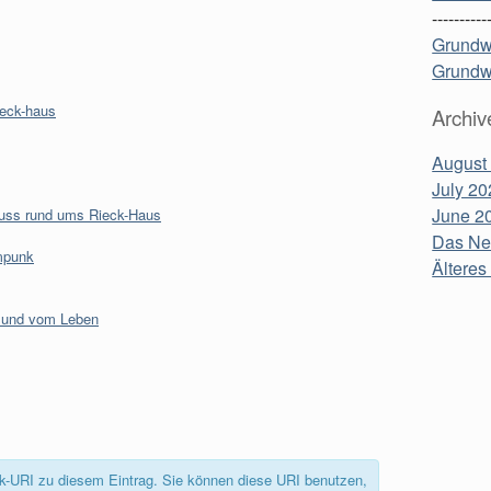
----------
Grundw
Grundw
ieck-haus
Archiv
August
July 20
June 2
nuss rund ums Rieck-Haus
Das Neu
mpunk
Älteres 
g und vom Leben
back-URI zu diesem Eintrag. Sie können diese URI benutzen,