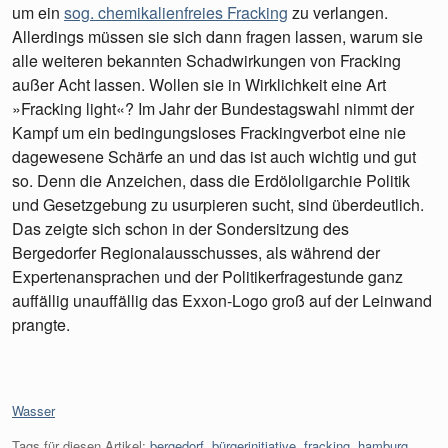
um ein
sog. chemikalienfreies Fracking
zu verlangen.
Allerdings müssen sie sich dann fragen lassen, warum sie
alle weiteren bekannten Schadwirkungen von Fracking
außer Acht lassen. Wollen sie in Wirklichkeit eine Art
»Fracking light«? Im Jahr der Bundestagswahl nimmt der
Kampf um ein bedingungsloses Frackingverbot eine nie
dagewesene Schärfe an und das ist auch wichtig und gut
so. Denn die Anzeichen, dass die Erdöloligarchie Politik
und Gesetzgebung zu usurpieren sucht, sind überdeutlich.
Das zeigte sich schon in der Sondersitzung des
Bergedorfer Regionalausschusses, als während der
Expertenansprachen und der Politikerfragestunde ganz
auffällig unauffällig das Exxon-Logo groß auf der Leinwand
prangte.
Kategorien:
Wasser
Tags für diesen Artikel:
bergedorf
,
bürgerinitiative
,
fracking
,
hamburg
,