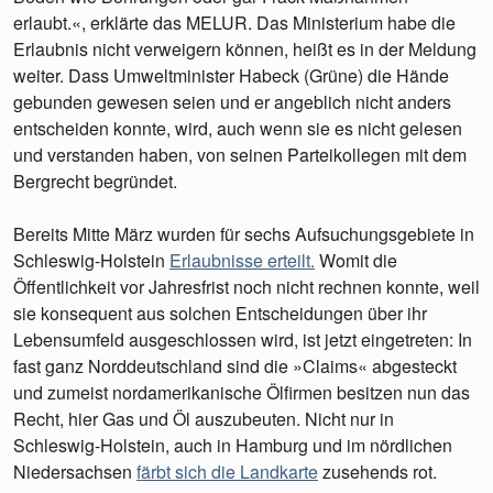
erlaubt.«, erklärte das MELUR. Das Ministerium habe die
Erlaubnis nicht verweigern können, heißt es in der Meldung
weiter. Dass Umweltminister Habeck (Grüne) die Hände
gebunden gewesen seien und er angeblich nicht anders
entscheiden konnte, wird, auch wenn sie es nicht gelesen
und verstanden haben, von seinen Parteikollegen mit dem
Bergrecht begründet.
Bereits Mitte März wurden für sechs Aufsuchungsgebiete in
Schleswig-Holstein
Erlaubnisse erteilt
.
Womit die
Öffentlichkeit vor Jahresfrist noch nicht rechnen konnte, weil
sie konsequent aus solchen Entscheidungen über ihr
Lebensumfeld ausgeschlossen wird, ist jetzt eingetreten: In
fast ganz Norddeutschland sind die »Claims« abgesteckt
und zumeist nordamerikanische Ölfirmen besitzen nun das
Recht, hier Gas und Öl auszubeuten. Nicht nur in
Schleswig-Holstein, auch in Hamburg und im nördlichen
Niedersachsen
färbt sich die Landkarte
zusehends rot.