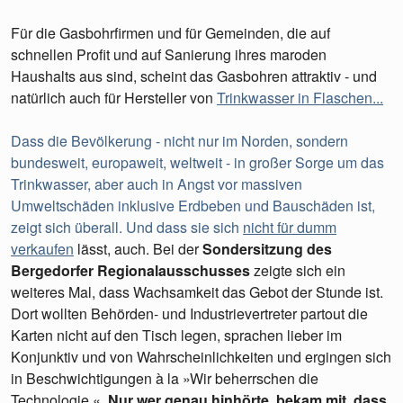
Für die Gasbohrfirmen und für Gemeinden, die auf
schnellen Profit und auf Sanierung ihres maroden
Haushalts aus sind, scheint das Gasbohren attraktiv - und
natürlich auch für Hersteller von
Trinkwasser in Flaschen...
Dass die Bevölkerung - nicht nur im Norden, sondern
bundesweit, europaweit, weltweit - in großer Sorge um das
Trinkwasser, aber auch in Angst vor massiven
Umweltschäden inklusive Erdbeben und Bauschäden ist,
zeigt sich überall. Und dass sie sich
nicht für dumm
verkaufen
lässt, auch. Bei der
Sondersitzung des
Bergedorfer Regionalausschusses
zeigte sich ein
weiteres Mal, dass Wachsamkeit das Gebot der Stunde ist.
Dort wollten Behörden- und Industrievertreter partout die
Karten nicht auf den Tisch legen, sprachen lieber im
Konjunktiv und von Wahrscheinlichkeiten und ergingen sich
in Beschwichtigungen à la »Wir beherrschen die
Technologie.«.
Nur wer genau hinhörte, bekam mit, dass