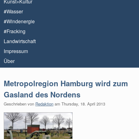
Kunst+Kultur
#Wasser
#Windenergie
#Fracking
Landwirtschaft
Impressum
Über
Metropolregion Hamburg wird zum
Gasland des Nordens
Geschrieben von
Redaktion
am
Thursday, 18. April 2013