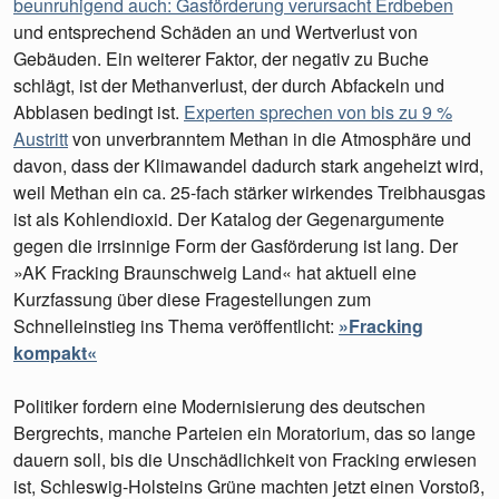
beunruhigend auch: Gasförderung verursacht Erdbeben
und entsprechend Schäden an und Wertverlust von
Gebäuden. Ein weiterer Faktor, der negativ zu Buche
schlägt, ist der Methanverlust, der durch Abfackeln und
Abblasen bedingt ist.
Experten sprechen von bis zu 9 %
Austritt
von unverbranntem Methan in die Atmosphäre und
davon, dass der Klimawandel dadurch stark angeheizt wird,
weil Methan ein ca. 25-fach stärker wirkendes Treibhausgas
ist als Kohlendioxid. Der Katalog der Gegenargumente
gegen die irrsinnige Form der Gasförderung ist lang. Der
»AK Fracking Braunschweig Land« hat aktuell eine
Kurzfassung über diese Fragestellungen zum
Schnelleinstieg ins Thema veröffentlicht:
»Fracking
kompakt«
Politiker fordern eine Modernisierung des deutschen
Bergrechts, manche Parteien ein Moratorium, das so lange
dauern soll, bis die Unschädlichkeit von Fracking erwiesen
ist, Schleswig-Holsteins Grüne machten jetzt einen Vorstoß,