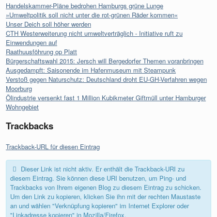
Handelskammer-Pläne bedrohen Hamburgs grüne Lunge
»Umweltpolitik soll nicht unter die rot-grünen Räder kommen«
Unser Deich soll höher werden
CTH Westerweiterung nicht umweltverträglich - Initiative ruft zu
Einwendungen auf
Raathuusföhrung op Platt
Bürgerschaftswahl 2015: Jersch will Bergedorfer Themen voranbringen
Ausgedampft: Saisonende im Hafenmuseum mit Steampunk
Verstoß gegen Naturschutz: Deutschland droht EU-GH-Verfahren wegen
Moorburg
Ölindustrie versenkt fast 1 Million Kubikmeter Giftmüll unter Hamburger
Wohngebiet
Trackbacks
Trackback-URL für diesen Eintrag
Dieser Link ist nicht aktiv. Er enthält die Trackback-URI zu
diesem Eintrag. Sie können diese URI benutzen, um Ping- und
Trackbacks von Ihrem eigenen Blog zu diesem Eintrag zu schicken.
Um den Link zu kopieren, klicken Sie ihn mit der rechten Maustaste
an und wählen "Verknüpfung kopieren" im Internet Explorer oder
"Linkadresse kopieren" in Mozilla/Firefox.