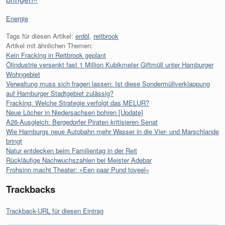
Kategorien:
Energie
Tags für diesen Artikel:
erdöl
,
reitbrook
Artikel mit ähnlichen Themen:
Kein Fracking in Reitbrook geplant
Ölindustrie versenkt fast 1 Million Kubikmeter Giftmüll unter Hamburger
Wohngebiet
Verwaltung muss sich fragen lassen: Ist diese Sondermüllverklappung
auf Hamburger Stadtgebiet zulässig?
Fracking: Welche Strategie verfolgt das MELUR?
Neue Löcher in Niedersachsen bohren [Update]
A26-Ausgleich: Bergedorfer Piraten kritisieren Senat
Wie Hamburgs neue Autobahn mehr Wasser in die Vier- und Marschlande
bringt
Natur entdecken beim Familientag in der Reit
Rückläufige Nachwuchszahlen bei Meister Adebar
Frohsinn macht Theater: »Een paar Pund toveel«
Trackbacks
Trackback-URL für diesen Eintrag